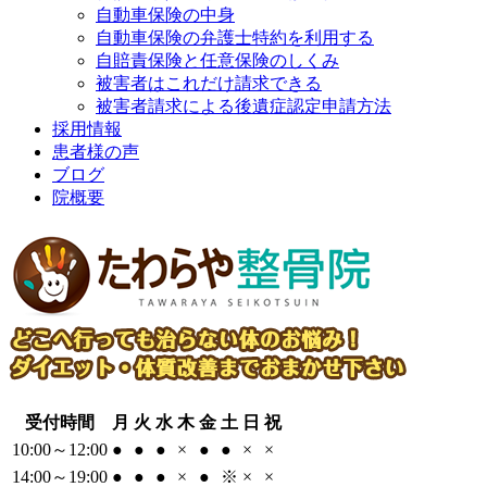
自動車保険の中身
自動車保険の弁護士特約を利用する
自賠責保険と任意保険のしくみ
被害者はこれだけ請求できる
被害者請求による後遺症認定申請方法
採用情報
患者様の声
ブログ
院概要
受付時間
月
火
水
木
金
土
日
祝
10:00～12:00
●
●
●
×
●
●
×
×
14:00～19:00
●
●
●
×
●
※
×
×