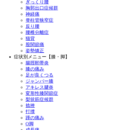
ぎっくり腰
胸郭出口症候群
神経痛
脊柱管狭窄症
反り腰
腰椎分離症
猫背
股関節痛
姿勢矯正
症状別メニュー【膝・脚】
腸脛靭帯炎
膝の痛み
足が良くつる
ジャンパー膝
アキレス腱炎
変形性膝関節症
梨状筋症候群
捻挫
打撲
踵の痛み
O脚
成長痛