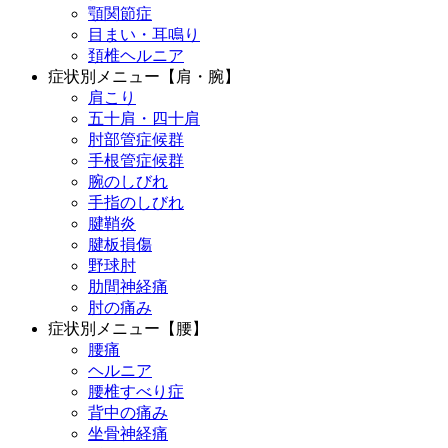
顎関節症
目まい・耳鳴り
頚椎ヘルニア
症状別メニュー【肩・腕】
肩こり
五十肩・四十肩
肘部管症候群
手根管症候群
腕のしびれ
手指のしびれ
腱鞘炎
腱板損傷
野球肘
肋間神経痛
肘の痛み
症状別メニュー【腰】
腰痛
ヘルニア
腰椎すべり症
背中の痛み
坐骨神経痛