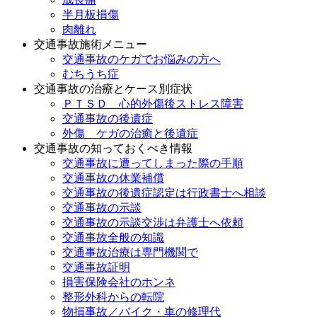
半月板損傷
肉離れ
交通事故施術メニュー
交通事故のケガでお悩みの方へ
むちうち症
交通事故の治療とケース別症状
ＰＴＳＤ 心的外傷後ストレス障害
交通事故の後遺症
外傷 ケガの治癒と後遺症
交通事故の知っておくべき情報
交通事故に遭ってしまった際の手順
交通事故の休業補償
交通事故の後遺症認定は行政書士へ相談
交通事故の示談
交通事故の示談交渉は弁護士へ依頼
交通事故全般の知識
交通事故治療は専門機関で
交通事故証明
損害保険会社のホンネ
整形外科からの転院
物損事故／バイク・車の修理代