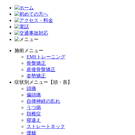
施術メニュー
EMSトレーニング
骨盤矯正
産後骨盤矯正
姿勢矯正
症状別メニュー【頭・首】
頭痛
偏頭痛
自律神経の乱れ
うつ病
頚椎症
寝違え
ストレートネック
便秘