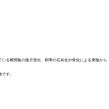
ている椎間板の後方突出、靭帯の石灰化や骨化による脊髄から
徴です。