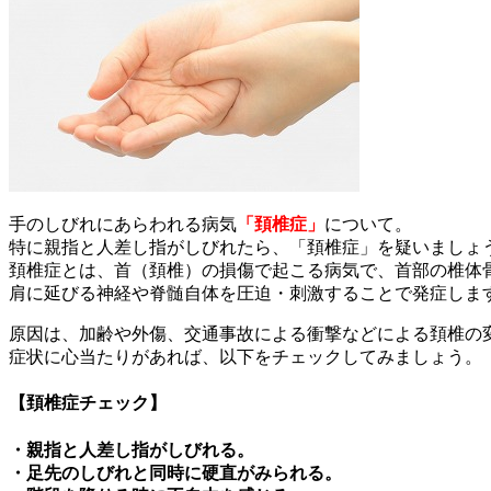
手のしびれにあらわれる病気
「頚椎症」
について。
特に親指と人差し指がしびれたら、「頚椎症」を疑いましょ
頚椎症とは、首（頚椎）の損傷で起こる病気で、首部の椎体
肩に延びる神経や脊髄自体を圧迫・刺激することで発症しま
原因は、加齢や外傷、交通事故による衝撃などによる頚椎の
症状に心当たりがあれば、以下をチェックしてみましょう。
【頚椎症チェック】
・親指と人差し指がしびれる。
・足先のしびれと同時に硬直がみられる。