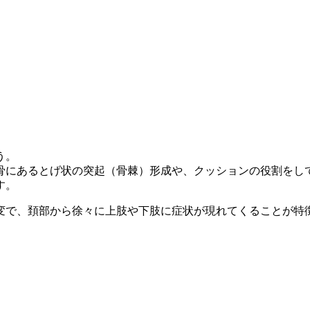
う。
骨にあるとげ状の突起（骨棘）形成や、クッションの役割をし
す。
変で、頚部から徐々に上肢や下肢に症状が現れてくることが特