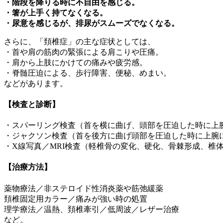
・階段を降りる時に不自由を感じる。
・箸が上手く持てなくなる。
・尿意を感じるが、排尿がスムーズでなくなる。
さらに、「頚椎症」の主な症状としては、
・首や肩の筋肉の緊張による肩こりや圧痛。
・肩から上肢にかけての痛みや疲労感。
・脊髄圧迫による、歩行障害、便秘、めまい。
などがあります。
【検査と診断】
・スパーリング検査（首を横に曲げ、頭部を圧迫した時に上
・ジャクソン検査（首を後方に曲げ頭部を圧迫した時に上腕
・X線写真／MRI検査（軽椎骨の変化、硬化、骨棘形成、椎
【治療方法】
薬物療法／非ステロイド性消炎薬や筋弛緩薬
頚椎固定用カラー／痛みが強い時の処置
理学療法／温熱、頚椎牽引／低周波／レザー治療
など。