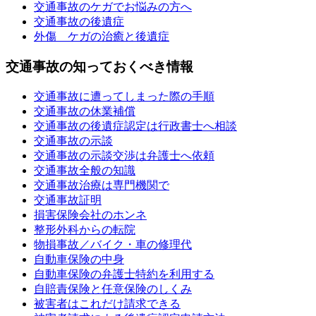
交通事故のケガでお悩みの方へ
交通事故の後遺症
外傷 ケガの治癒と後遺症
交通事故の知っておくべき情報
交通事故に遭ってしまった際の手順
交通事故の休業補償
交通事故の後遺症認定は行政書士へ相談
交通事故の示談
交通事故の示談交渉は弁護士へ依頼
交通事故全般の知識
交通事故治療は専門機関で
交通事故証明
損害保険会社のホンネ
整形外科からの転院
物損事故／バイク・車の修理代
自動車保険の中身
自動車保険の弁護士特約を利用する
自賠責保険と任意保険のしくみ
被害者はこれだけ請求できる