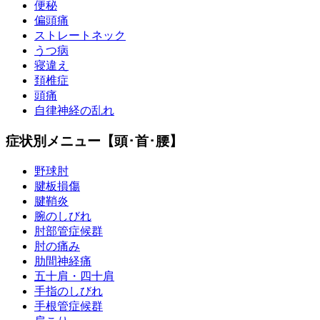
便秘
偏頭痛
ストレートネック
うつ病
寝違え
頚椎症
頭痛
自律神経の乱れ
症状別メニュー【頭･首･腰】
野球肘
腱板損傷
腱鞘炎
腕のしびれ
肘部管症候群
肘の痛み
肋間神経痛
五十肩・四十肩
手指のしびれ
手根管症候群