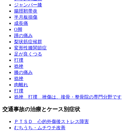
ジャンパー膝
腸脛靭帯炎
半月板損傷
成長痛
O脚
踵の痛み
梨状筋症候群
変形性膝関節症
足が良くつる
打撲
捻挫
膝の痛み
捻挫
肉離れ
打撲
捻挫 打撲 挫傷は、接骨・整骨院の専門分野です
交通事故の治療とケース別症状
ＰＴＳＤ 心的外傷後ストレス障害
むちうち・ムチウチ改善