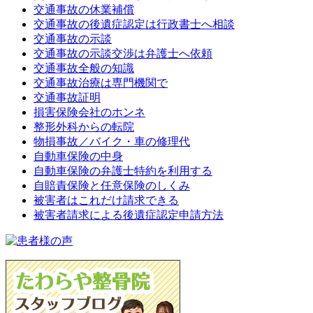
交通事故の休業補償
交通事故の後遺症認定は行政書士へ相談
交通事故の示談
交通事故の示談交渉は弁護士へ依頼
交通事故全般の知識
交通事故治療は専門機関で
交通事故証明
損害保険会社のホンネ
整形外科からの転院
物損事故／バイク・車の修理代
自動車保険の中身
自動車保険の弁護士特約を利用する
自賠責保険と任意保険のしくみ
被害者はこれだけ請求できる
被害者請求による後遺症認定申請方法