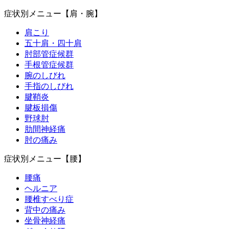
症状別メニュー【肩・腕】
肩こり
五十肩・四十肩
肘部管症候群
手根管症候群
腕のしびれ
手指のしびれ
腱鞘炎
腱板損傷
野球肘
肋間神経痛
肘の痛み
症状別メニュー【腰】
腰痛
ヘルニア
腰椎すべり症
背中の痛み
坐骨神経痛