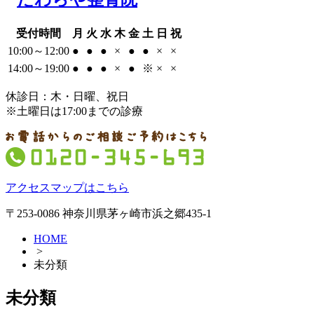
受付時間
月
火
水
木
金
土
日
祝
10:00～12:00
●
●
●
×
●
●
×
×
14:00～19:00
●
●
●
×
●
※
×
×
休診日：木・日曜、祝日
※土曜日は17:00までの診療
アクセスマップはこちら
〒253-0086 神奈川県茅ヶ崎市浜之郷435-1
HOME
>
未分類
未分類