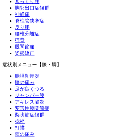
ぎっくり腰
胸郭出口症候群
神経痛
脊柱管狭窄症
反り腰
腰椎分離症
猫背
股関節痛
姿勢矯正
症状別メニュー【膝・脚】
腸脛靭帯炎
膝の痛み
足が良くつる
ジャンパー膝
アキレス腱炎
変形性膝関節症
梨状筋症候群
捻挫
打撲
踵の痛み