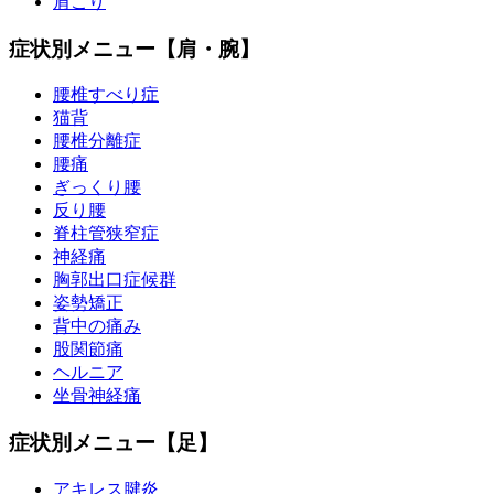
肩こり
症状別メニュー【肩・腕】
腰椎すべり症
猫背
腰椎分離症
腰痛
ぎっくり腰
反り腰
脊柱管狭窄症
神経痛
胸郭出口症候群
姿勢矯正
背中の痛み
股関節痛
ヘルニア
坐骨神経痛
症状別メニュー【足】
アキレス腱炎