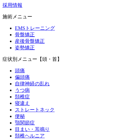
採用情報
施術メニュー
EMSトレーニング
骨盤矯正
産後骨盤矯正
姿勢矯正
症状別メニュー【頭・首】
頭痛
偏頭痛
自律神経の乱れ
うつ病
頚椎症
寝違え
ストレートネック
便秘
顎関節症
目まい・耳鳴り
頚椎ヘルニア