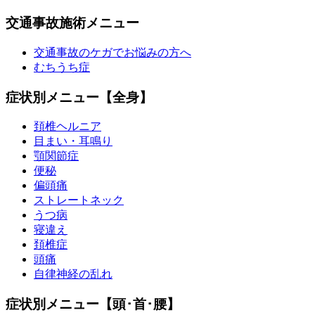
交通事故施術メニュー
交通事故のケガでお悩みの方へ
むちうち症
症状別メニュー【全身】
頚椎ヘルニア
目まい・耳鳴り
顎関節症
便秘
偏頭痛
ストレートネック
うつ病
寝違え
頚椎症
頭痛
自律神経の乱れ
症状別メニュー【頭･首･腰】