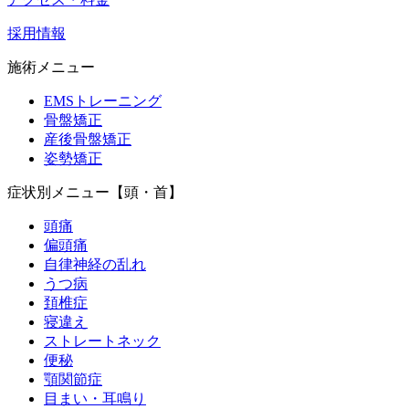
採用情報
施術メニュー
EMSトレーニング
骨盤矯正
産後骨盤矯正
姿勢矯正
症状別メニュー【頭・首】
頭痛
偏頭痛
自律神経の乱れ
うつ病
頚椎症
寝違え
ストレートネック
便秘
顎関節症
目まい・耳鳴り