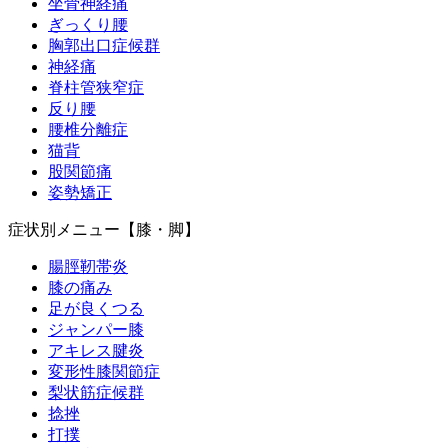
坐骨神経痛
ぎっくり腰
胸郭出口症候群
神経痛
脊柱管狭窄症
反り腰
腰椎分離症
猫背
股関節痛
姿勢矯正
症状別メニュー【膝・脚】
腸脛靭帯炎
膝の痛み
足が良くつる
ジャンパー膝
アキレス腱炎
変形性膝関節症
梨状筋症候群
捻挫
打撲