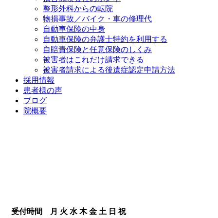
整形外科からの転院
物損事故／バイク・車の修理代
自動車保険の中身
自動車保険の弁護士特約を利用する
自賠責保険と任意保険のしくみ
被害者はこれだけ請求できる
被害者請求による後遺症認定申請方法
採用情報
患者様の声
ブログ
院概要
受付時間
月
火
水
木
金
土
日
祝