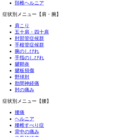
頚椎ヘルニア
症状別メニュー【肩・腕】
肩こり
五十肩・四十肩
肘部管症候群
手根管症候群
腕のしびれ
手指のしびれ
腱鞘炎
腱板損傷
野球肘
肋間神経痛
肘の痛み
症状別メニュー【腰】
腰痛
ヘルニア
腰椎すべり症
背中の痛み