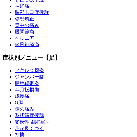
神経痛
胸郭出口症候群
姿勢矯正
背中の痛み
股関節痛
ヘルニア
坐骨神経痛
症状別メニュー【足】
アキレス腱炎
ジャンパー膝
腸脛靭帯炎
半月板損傷
成長痛
O脚
踵の痛み
梨状筋症候群
変形性膝関節症
足が良くつる
打撲