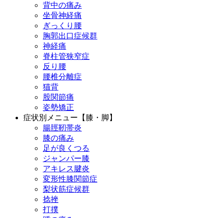
背中の痛み
坐骨神経痛
ぎっくり腰
胸郭出口症候群
神経痛
脊柱管狭窄症
反り腰
腰椎分離症
猫背
股関節痛
姿勢矯正
症状別メニュー【膝・脚】
腸脛靭帯炎
膝の痛み
足が良くつる
ジャンパー膝
アキレス腱炎
変形性膝関節症
梨状筋症候群
捻挫
打撲