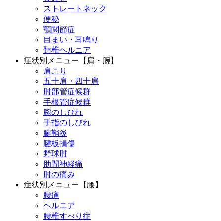
ストレートネック
便秘
顎関節症
目まい・耳鳴り
頚椎ヘルニア
症状別メニュー【肩・腕】
肩こり
五十肩・四十肩
肘部管症候群
手根管症候群
腕のしびれ
手指のしびれ
腱鞘炎
腱板損傷
野球肘
肋間神経痛
肘の痛み
症状別メニュー【腰】
腰痛
ヘルニア
腰椎すべり症