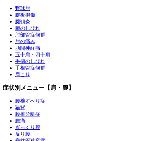
野球肘
腱板損傷
腱鞘炎
腕のしびれ
肘部管症候群
肘の痛み
肋間神経痛
五十肩・四十肩
手指のしびれ
手根管症候群
肩こり
症状別メニュー【肩・腕】
腰椎すべり症
猫背
腰椎分離症
腰痛
ぎっくり腰
反り腰
脊柱管狭窄症