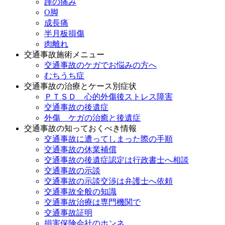
踵の痛み
O脚
成長痛
半月板損傷
肉離れ
交通事故施術メニュー
交通事故のケガでお悩みの方へ
むちうち症
交通事故の治療とケース別症状
ＰＴＳＤ 心的外傷後ストレス障害
交通事故の後遺症
外傷 ケガの治癒と後遺症
交通事故の知っておくべき情報
交通事故に遭ってしまった際の手順
交通事故の休業補償
交通事故の後遺症認定は行政書士へ相談
交通事故の示談
交通事故の示談交渉は弁護士へ依頼
交通事故全般の知識
交通事故治療は専門機関で
交通事故証明
損害保険会社のホンネ