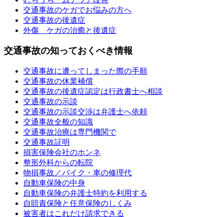
交通事故のケガでお悩みの方へ
交通事故の後遺症
外傷 ケガの治癒と後遺症
交通事故の知っておくべき情報
交通事故に遭ってしまった際の手順
交通事故の休業補償
交通事故の後遺症認定は行政書士へ相談
交通事故の示談
交通事故の示談交渉は弁護士へ依頼
交通事故全般の知識
交通事故治療は専門機関で
交通事故証明
損害保険会社のホンネ
整形外科からの転院
物損事故／バイク・車の修理代
自動車保険の中身
自動車保険の弁護士特約を利用する
自賠責保険と任意保険のしくみ
被害者はこれだけ請求できる