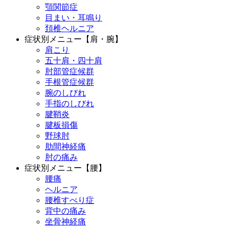
顎関節症
目まい・耳鳴り
頚椎ヘルニア
症状別メニュー【肩・腕】
肩こり
五十肩・四十肩
肘部管症候群
手根管症候群
腕のしびれ
手指のしびれ
腱鞘炎
腱板損傷
野球肘
肋間神経痛
肘の痛み
症状別メニュー【腰】
腰痛
ヘルニア
腰椎すべり症
背中の痛み
坐骨神経痛