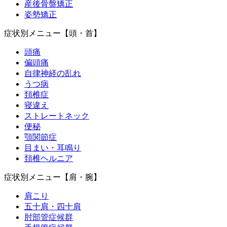
産後骨盤矯正
姿勢矯正
症状別メニュー【頭・首】
頭痛
偏頭痛
自律神経の乱れ
うつ病
頚椎症
寝違え
ストレートネック
便秘
顎関節症
目まい・耳鳴り
頚椎ヘルニア
症状別メニュー【肩・腕】
肩こり
五十肩・四十肩
肘部管症候群