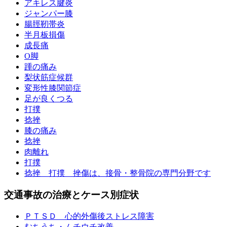
アキレス腱炎
ジャンパー膝
腸脛靭帯炎
半月板損傷
成長痛
O脚
踵の痛み
梨状筋症候群
変形性膝関節症
足が良くつる
打撲
捻挫
膝の痛み
捻挫
肉離れ
打撲
捻挫 打撲 挫傷は、接骨・整骨院の専門分野です
交通事故の治療とケース別症状
ＰＴＳＤ 心的外傷後ストレス障害
むちうち・ムチウチ改善