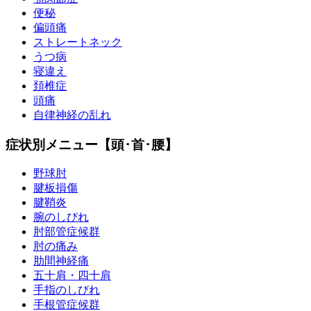
便秘
偏頭痛
ストレートネック
うつ病
寝違え
頚椎症
頭痛
自律神経の乱れ
症状別メニュー【頭･首･腰】
野球肘
腱板損傷
腱鞘炎
腕のしびれ
肘部管症候群
肘の痛み
肋間神経痛
五十肩・四十肩
手指のしびれ
手根管症候群