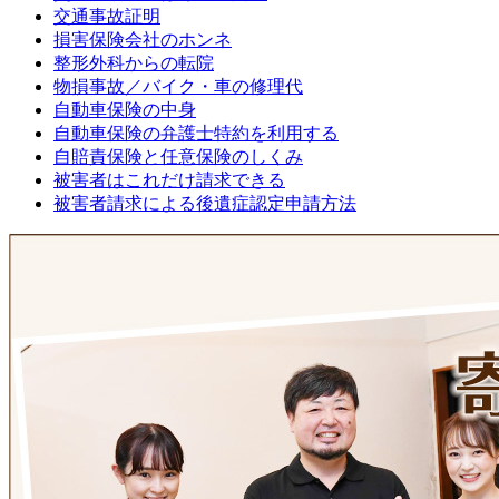
交通事故証明
損害保険会社のホンネ
整形外科からの転院
物損事故／バイク・車の修理代
自動車保険の中身
自動車保険の弁護士特約を利用する
自賠責保険と任意保険のしくみ
被害者はこれだけ請求できる
被害者請求による後遺症認定申請方法