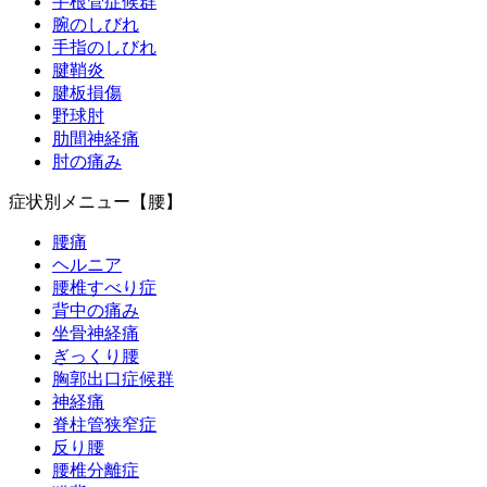
手根管症候群
腕のしびれ
手指のしびれ
腱鞘炎
腱板損傷
野球肘
肋間神経痛
肘の痛み
症状別メニュー【腰】
腰痛
ヘルニア
腰椎すべり症
背中の痛み
坐骨神経痛
ぎっくり腰
胸郭出口症候群
神経痛
脊柱管狭窄症
反り腰
腰椎分離症