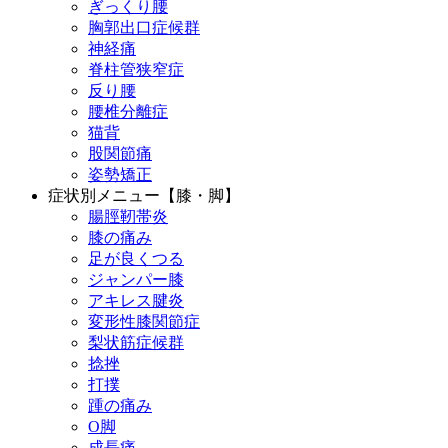
ぎっくり腰
胸郭出口症候群
神経痛
脊柱管狭窄症
反り腰
腰椎分離症
猫背
股関節痛
姿勢矯正
症状別メニュー【膝・脚】
腸脛靭帯炎
膝の痛み
足が良くつる
ジャンパー膝
アキレス腱炎
変形性膝関節症
梨状筋症候群
捻挫
打撲
踵の痛み
O脚
成長痛