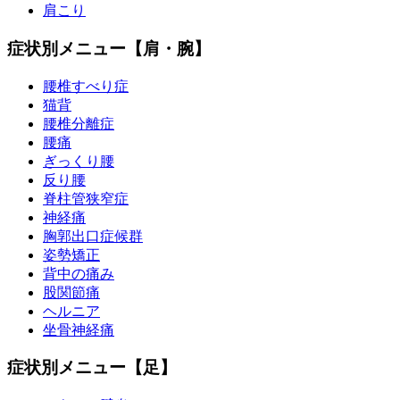
肩こり
症状別メニュー【肩・腕】
腰椎すべり症
猫背
腰椎分離症
腰痛
ぎっくり腰
反り腰
脊柱管狭窄症
神経痛
胸郭出口症候群
姿勢矯正
背中の痛み
股関節痛
ヘルニア
坐骨神経痛
症状別メニュー【足】