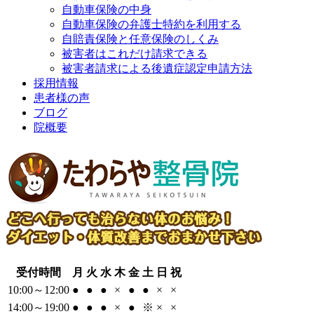
自動車保険の中身
自動車保険の弁護士特約を利用する
自賠責保険と任意保険のしくみ
被害者はこれだけ請求できる
被害者請求による後遺症認定申請方法
採用情報
患者様の声
ブログ
院概要
受付時間
月
火
水
木
金
土
日
祝
10:00～12:00
●
●
●
×
●
●
×
×
14:00～19:00
●
●
●
×
●
※
×
×