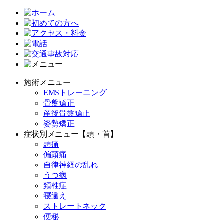
施術メニュー
EMSトレーニング
骨盤矯正
産後骨盤矯正
姿勢矯正
症状別メニュー【頭・首】
頭痛
偏頭痛
自律神経の乱れ
うつ病
頚椎症
寝違え
ストレートネック
便秘