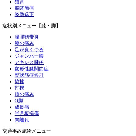
猫背
股関節痛
姿勢矯正
症状別メニュー【膝・脚】
腸脛靭帯炎
膝の痛み
足が良くつる
ジャンパー膝
アキレス腱炎
変形性膝関節症
梨状筋症候群
捻挫
打撲
踵の痛み
O脚
成長痛
半月板損傷
肉離れ
交通事故施術メニュー