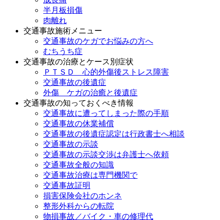
半月板損傷
肉離れ
交通事故施術メニュー
交通事故のケガでお悩みの方へ
むちうち症
交通事故の治療とケース別症状
ＰＴＳＤ 心的外傷後ストレス障害
交通事故の後遺症
外傷 ケガの治癒と後遺症
交通事故の知っておくべき情報
交通事故に遭ってしまった際の手順
交通事故の休業補償
交通事故の後遺症認定は行政書士へ相談
交通事故の示談
交通事故の示談交渉は弁護士へ依頼
交通事故全般の知識
交通事故治療は専門機関で
交通事故証明
損害保険会社のホンネ
整形外科からの転院
物損事故／バイク・車の修理代