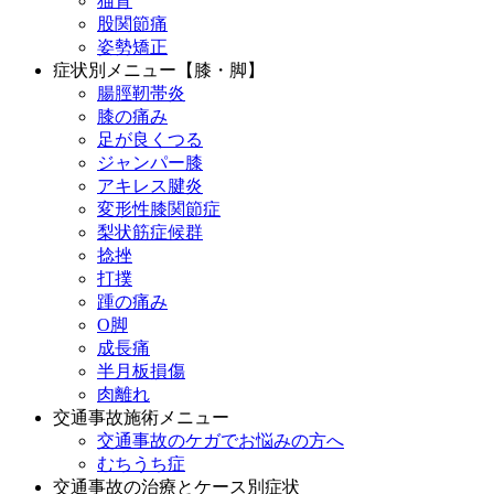
猫背
股関節痛
姿勢矯正
症状別メニュー【膝・脚】
腸脛靭帯炎
膝の痛み
足が良くつる
ジャンパー膝
アキレス腱炎
変形性膝関節症
梨状筋症候群
捻挫
打撲
踵の痛み
O脚
成長痛
半月板損傷
肉離れ
交通事故施術メニュー
交通事故のケガでお悩みの方へ
むちうち症
交通事故の治療とケース別症状