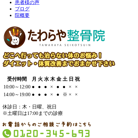
患者様の声
ブログ
院概要
受付時間
月
火
水
木
金
土
日
祝
10:00～12:00
●
●
●
×
●
●
×
×
14:00～19:00
●
●
●
×
●
※
×
×
休診日：木・日曜、祝日
※土曜日は17:00までの診療