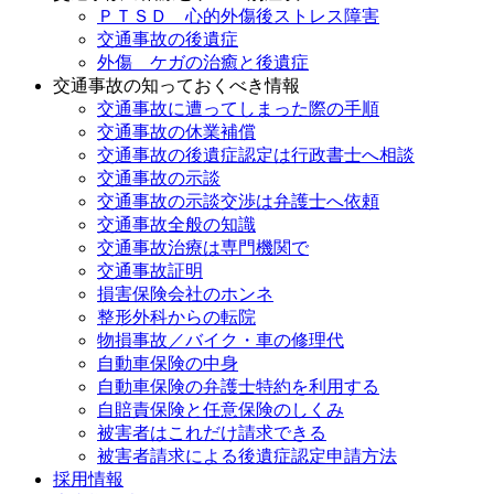
ＰＴＳＤ 心的外傷後ストレス障害
交通事故の後遺症
外傷 ケガの治癒と後遺症
交通事故の知っておくべき情報
交通事故に遭ってしまった際の手順
交通事故の休業補償
交通事故の後遺症認定は行政書士へ相談
交通事故の示談
交通事故の示談交渉は弁護士へ依頼
交通事故全般の知識
交通事故治療は専門機関で
交通事故証明
損害保険会社のホンネ
整形外科からの転院
物損事故／バイク・車の修理代
自動車保険の中身
自動車保険の弁護士特約を利用する
自賠責保険と任意保険のしくみ
被害者はこれだけ請求できる
被害者請求による後遺症認定申請方法
採用情報