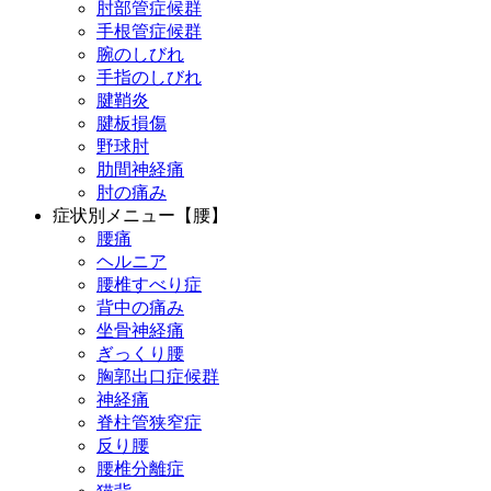
肘部管症候群
手根管症候群
腕のしびれ
手指のしびれ
腱鞘炎
腱板損傷
野球肘
肋間神経痛
肘の痛み
症状別メニュー【腰】
腰痛
ヘルニア
腰椎すべり症
背中の痛み
坐骨神経痛
ぎっくり腰
胸郭出口症候群
神経痛
脊柱管狭窄症
反り腰
腰椎分離症