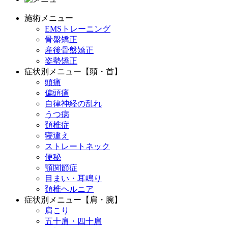
施術メニュー
EMSトレーニング
骨盤矯正
産後骨盤矯正
姿勢矯正
症状別メニュー【頭・首】
頭痛
偏頭痛
自律神経の乱れ
うつ病
頚椎症
寝違え
ストレートネック
便秘
顎関節症
目まい・耳鳴り
頚椎ヘルニア
症状別メニュー【肩・腕】
肩こり
五十肩・四十肩