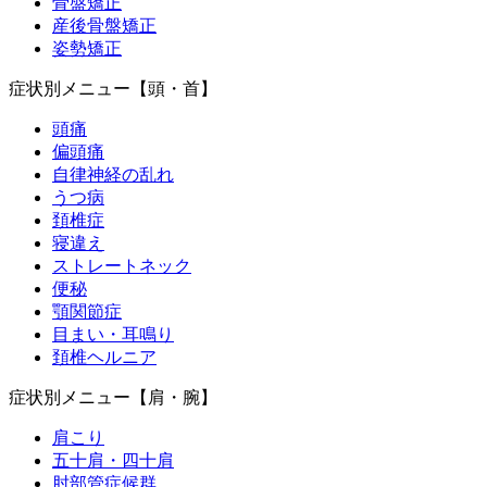
骨盤矯正
産後骨盤矯正
姿勢矯正
症状別メニュー【頭・首】
頭痛
偏頭痛
自律神経の乱れ
うつ病
頚椎症
寝違え
ストレートネック
便秘
顎関節症
目まい・耳鳴り
頚椎ヘルニア
症状別メニュー【肩・腕】
肩こり
五十肩・四十肩
肘部管症候群