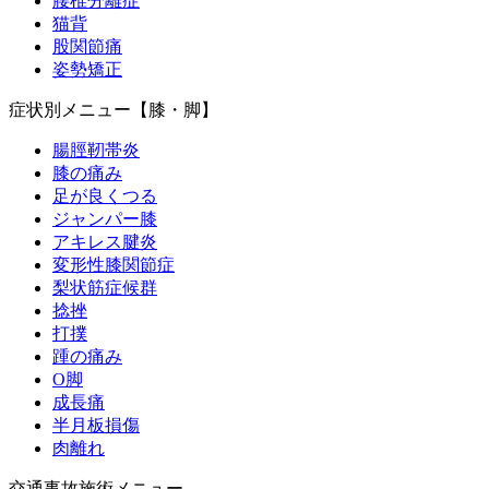
腰椎分離症
猫背
股関節痛
姿勢矯正
症状別メニュー【膝・脚】
腸脛靭帯炎
膝の痛み
足が良くつる
ジャンパー膝
アキレス腱炎
変形性膝関節症
梨状筋症候群
捻挫
打撲
踵の痛み
O脚
成長痛
半月板損傷
肉離れ
交通事故施術メニュー