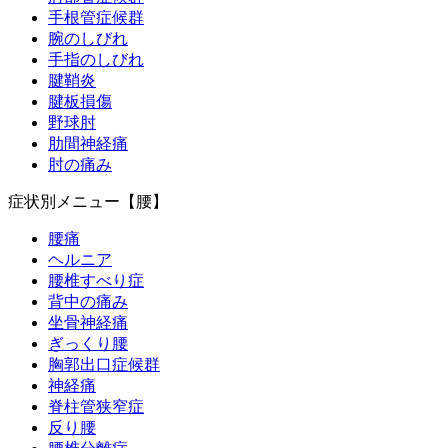
手根管症候群
腕のしびれ
手指のしびれ
腱鞘炎
腱板損傷
野球肘
肋間神経痛
肘の痛み
症状別メニュー【腰】
腰痛
ヘルニア
腰椎すべり症
背中の痛み
坐骨神経痛
ぎっくり腰
胸郭出口症候群
神経痛
脊柱管狭窄症
反り腰